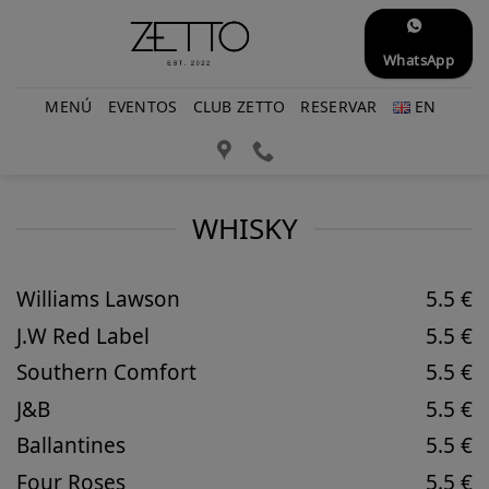
Saltar
al
WhatsApp
contenido
MENÚ
EVENTOS
CLUB ZETTO
RESERVAR
EN
WHISKY
Williams Lawson
5.5 €
J.W Red Label
5.5 €
Southern Comfort
5.5 €
J&B
5.5 €
Ballantines
5.5 €
Four Roses
5.5 €