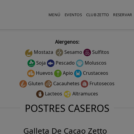
MENÚ
EVENTOS
CLUB ZETTO
RESERVAR
Alergenos:
Mostaza
Sesamo
Sulfitos
Soja
Pescado
Moluscos
Huevos
Apio
Crustaceos
Gluten
Cacauhetes
Frutosecos
Lacteos
Altramuces
POSTRES CASEROS
Galleta De Cacao Zetto