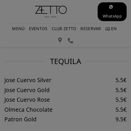
Saltar
al
WhatsApp
contenido
MENÚ
EVENTOS
CLUB ZETTO
RESERVAR
EN
TEQUILA
Jose Cuervo Silver
5.5€
Jose Cuervo Gold
5.5€
Jose Cuervo Rose
5.5€
Olmeca Chocolate
5.5€
Patron Gold
9.5€