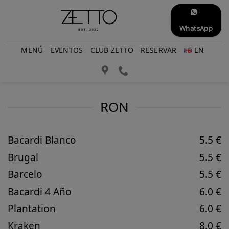
Saltar
al
WhatsApp
contenido
MENÚ
EVENTOS
CLUB ZETTO
RESERVAR
EN
RON
Bacardi Blanco
5.5 €
Brugal
5.5 €
Barcelo
5.5 €
Bacardi 4 Año
6.0 €
Plantation
6.0 €
Kraken
8.0 €