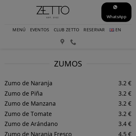
Saltar
al
WhatsApp
contenido
MENÚ
EVENTOS
CLUB ZETTO
RESERVAR
EN
ZUMOS
Zumo de Naranja
3.2 €
Zumo de Piña
3.2 €
Zumo de Manzana
3.2 €
Zumo de Tomate
3.2 €
Zumo de Arándano
3.4 €
Zumo de Naranja Fresco
4.5 €