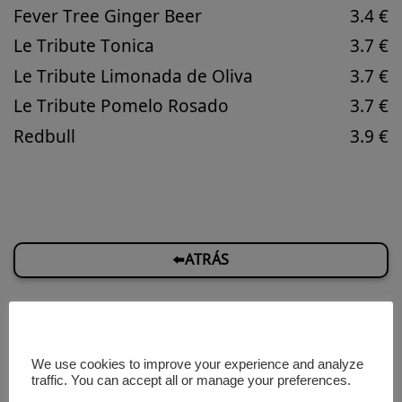
Fever Tree Ginger Beer
3.4 €
Le Tribute Tonica
3.7 €
Le Tribute Limonada de Oliva
3.7 €
Le Tribute Pomelo Rosado
3.7 €
Redbull
3.9 €
⬅️ATRÁS
We use cookies to improve your experience and analyze
traffic. You can accept all or manage your preferences.