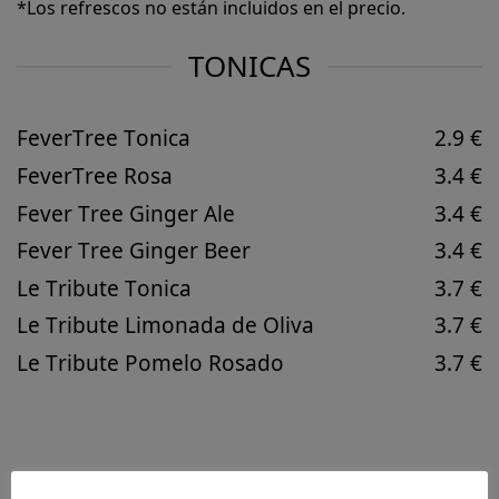
*Los refrescos no están incluidos en el precio.
TONICAS
FeverTree Tonica
2.9 €
FeverTree Rosa
3.4 €
Fever Tree Ginger Ale
3.4 €
Fever Tree Ginger Beer
3.4 €
Le Tribute Tonica
3.7 €
Le Tribute Limonada de Oliva
3.7 €
Le Tribute Pomelo Rosado
3.7 €