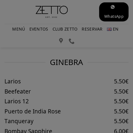
Saltar
al
WhatsApp
contenido
MENÚ
EVENTOS
CLUB ZETTO
RESERVAR
EN
GINEBRA
Larios
5.50€
Beefeater
5.50€
Larios 12
5.50€
Puerto de India Rose
5.50€
Tanqueray
5.50€
Bombay Sapphire
6.00€