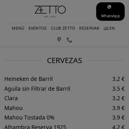
Saltar
al
WhatsApp
contenido
MENÚ
EVENTOS
CLUB ZETTO
RESERVAR
EN
CERVEZAS
Heineken de Barril
3.2 €
Aguila sin Filtrar de Barril
3.5 €
Clara
3.2 €
Mahou
3.9 €
Mahou Tostada 0%
3.9 €
Alhambra Reserva 1925
4.2 €