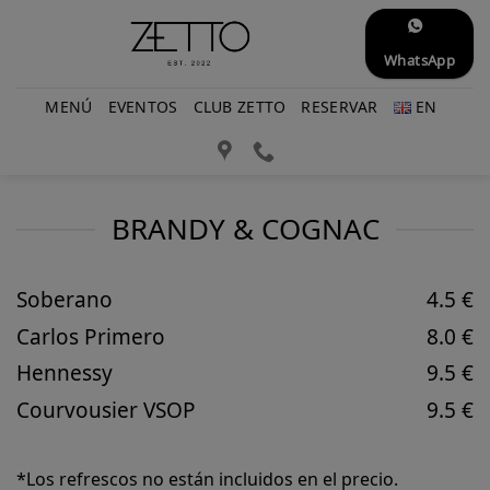
Saltar
al
WhatsApp
contenido
MENÚ
EVENTOS
CLUB ZETTO
RESERVAR
EN
BRANDY & COGNAC
Soberano
4.5 €
Carlos Primero
8.0 €
Hennessy
9.5 €
Courvousier VSOP
9.5 €
*Los refrescos no están incluidos en el precio.